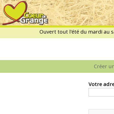
Coeur
de
Grange
Créer u
Onglets
principaux
Votre adr