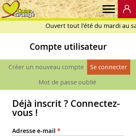
Coeur
de
Compte utilisateur
Grange
Créer un nouveau compte
Se connecter
(on
Onglets
principaux
Mot de passe oublié
Déjà inscrit ? Connectez-
vous !
Adresse e-mail
*