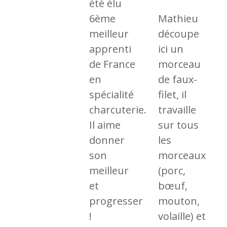
été élu
6ème
Mathieu
meilleur
découpe
apprenti
ici un
de France
morceau
en
de faux-
spécialité
filet, il
charcuterie.
travaille
Il aime
sur tous
donner
les
son
morceaux
meilleur
(porc,
et
bœuf,
progresser
mouton,
!
volaille) et