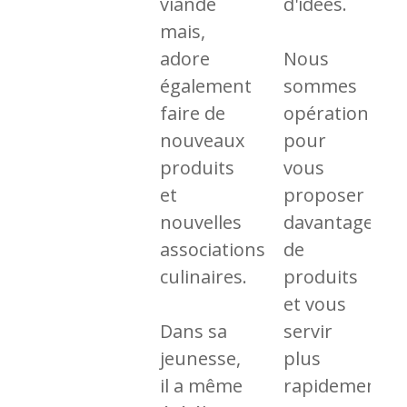
viande
d'idées.
mais,
adore
Nous
également
sommes
faire de
opérationnels
nouveaux
pour
produits
vous
et
proposer
nouvelles
davantage
associations
de
culinaires.
produits
et vous
Dans sa
servir
jeunesse,
plus
il a même
rapidement.