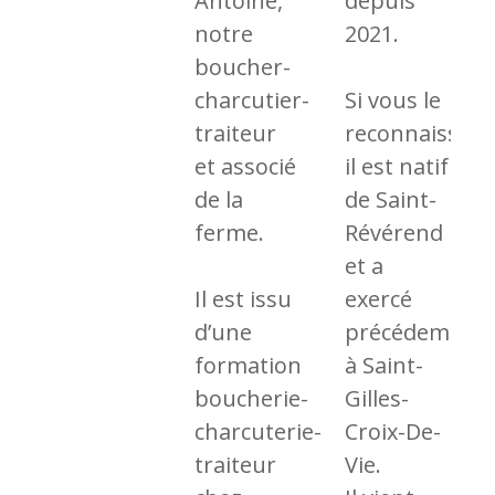
Antoine,
depuis
notre
2021.
boucher-
charcutier-
Si vous le
traiteur
reconnaissez,
et associé
il est natif
de la
de Saint-
ferme.
Révérend
et a
Il est issu
exercé
d’une
précédemmen
formation
à Saint-
boucherie-
Gilles-
charcuterie-
Croix-De-
traiteur
Vie.