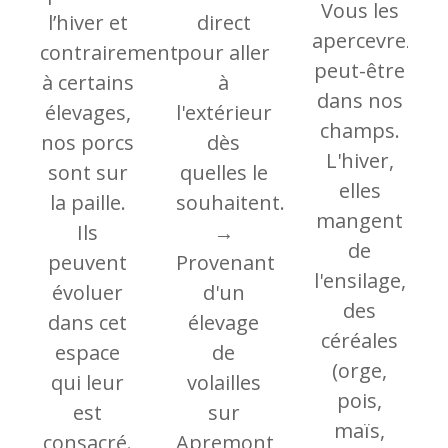
Vous les
l’hiver et
direct
apercevrez
contrairement
pour aller
peut-être
à certains
à
dans nos
élevages,
l'extérieur
champs.
nos porcs
dès
L'hiver,
sont sur
quelles le
elles
la paille.
souhaitent.
mangent
Ils
→
de
peuvent
Provenant
l'ensilage,
évoluer
d'un
des
dans cet
élevage
céréales
espace
de
(orge,
qui leur
volailles
pois,
est
sur
maïs,
consacré.
Apremont,