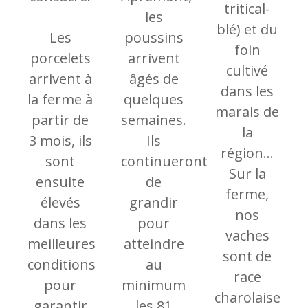
tritical-
les
blé) et du
Les
poussins
foin
porcelets
arrivent
cultivé
arrivent à
âgés de
dans les
la ferme à
quelques
marais de
partir de
semaines.
la
3 mois, ils
Ils
région...
sont
continueront
Sur la
ensuite
de
ferme,
élevés
grandir
nos
dans les
pour
vaches
meilleures
atteindre
sont de
conditions
au
race
pour
minimum
charolaises ru
garantir
les 81