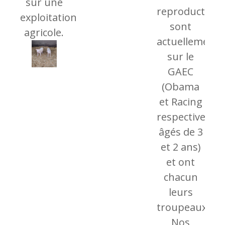
sur une
reproducteur
exploitation
sont
agricole.
actuellement
sur le
GAEC
(Obama
et Racing
respectiveme
âgés de 3
et 2 ans)
et ont
chacun
leurs
troupeaux.
Nos