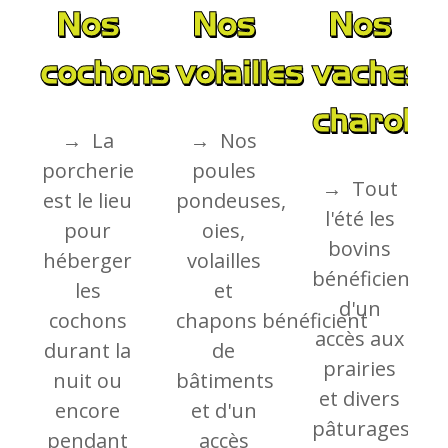
Nos
Nos
Nos
cochons
volailles
vaches
charolai
→ La
→ Nos
porcherie
poules
→ Tout
est le lieu
pondeuses,
l'été les
pour
oies,
bovins
héberger
volailles
bénéficient
les
et
d'un
cochons
chapons bénéficient
accès aux
durant la
de
prairies
nuit ou
bâtiments
et divers
encore
et d'un
pâturages.
pendant
accès