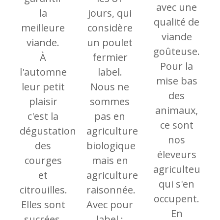
avec une
la
jours, qui
qualité de
meilleure
considère
viande
viande.
un poulet
goûteuse.
À
fermier
Pour la
l'automne
label.
mise bas
leur petit
Nous ne
des
plaisir
sommes
animaux,
c'est la
pas en
ce sont
dégustation
agriculture
nos
des
biologique
éleveurs
courges
mais en
agriculteurs
et
agriculture
qui s'en
citrouilles.
raisonnée.
occupent.
Elles sont
Avec pour
En
sucrées,
label :