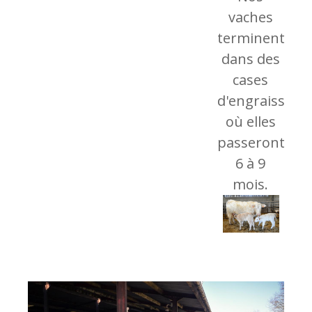
vaches
terminent
dans des
cases
d'engraisseme
où elles
passeront
6 à 9
mois.