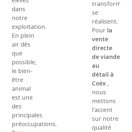
élevés
transformati
dans
se
notre
réalisent.
exploitation.
Pour
la
En plein
vente
air dès
directe
que
de
viande
possible,
au
le bien-
détail
à
être
Coëx
,
animal
nous
est une
mettons
des
l'accent
principales
sur notre
préoccupations.
qualité