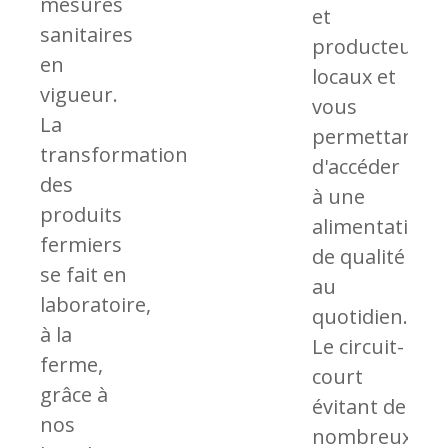
mesures
et
sanitaires
producteurs
en
locaux et
vigueur.
vous
La
permettant
transformation
d'accéder
des
à une
produits
alimentation
fermiers
de qualité
se fait en
au
laboratoire,
quotidien.
à la
Le circuit-
ferme,
court
grâce à
évitant de
nos
nombreux