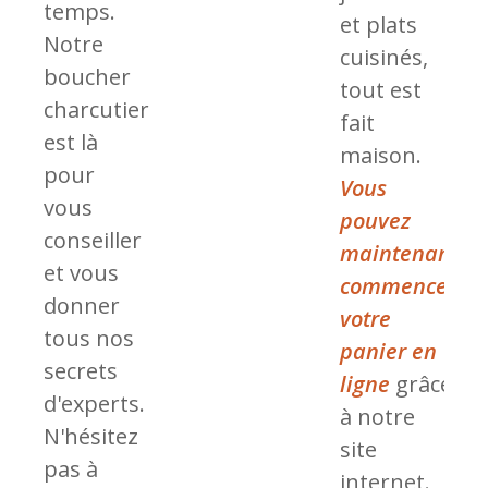
temps.
et plats
Notre
cuisinés,
boucher
tout est
charcutier
fait
est là
maison.
pour
Vous
vous
pouvez
conseiller
maintenant
et vous
commencer
donner
votre
tous nos
panier en
secrets
ligne
grâce
d'experts.
à notre
N'hésitez
site
pas à
internet.