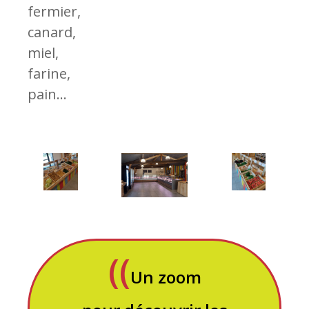
fermier,
canard,
miel,
farine,
pain...
Un zoom