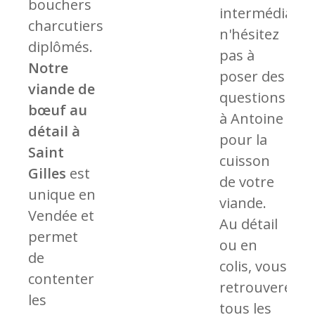
bouchers
intermédiaires
charcutiers
n'hésitez
diplômés.
pas à
Notre
poser des
viande de
questions
bœuf au
à Antoine
détail à
pour la
Saint
cuisson
Gilles
est
de votre
unique en
viande.
Vendée et
Au détail
permet
ou en
de
colis, vous
contenter
retrouverez
les
tous les