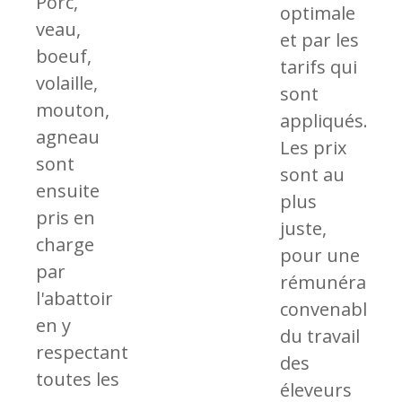
Porc,
optimale
veau,
et par les
boeuf,
tarifs qui
volaille,
sont
mouton,
appliqués.
agneau
Les prix
sont
sont au
ensuite
plus
pris en
juste,
charge
pour une
par
rémunération
l'abattoir
convenable
en y
du travail
respectant
des
toutes les
éleveurs