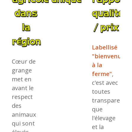
dans
qualité
la
/ prix
région
Labellisé
"bienvenue
Cœur de
à la
grange
ferme"
,
met en
c'est avec
avant le
toutes
respect
transparence
des
que
animaux
l'élevage
qui sont
et la