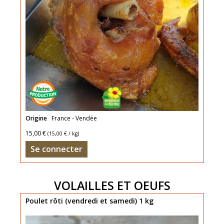
Uniquement
Origine
France - Vendée
le
15,00 €
(
15,00 €
/ kg)
Se connecter
vendredi
matin
et
VOLAILLES ET OEUFS
samedi
Poulet rôti (vendredi et samedi) 1 kg
matin