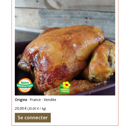
Poulet
Origine
France - Vendée
rôti
20,00 €
(
20,00 €
/ kg)
Se connecter
à
la