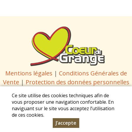
broche
Vendredi
et
samedi
matin
de
mai
à
Mentions légales
|
Conditions Générales de
septembre.
Vente
|
Protection des données personnelles
Coeur de Grange - Les Viollières - 85220 Coëx -
Ce site utilise des cookies techniques afin de
Tél. : 07 71 77 80 91 -
vous proposer une navigation confortable. En
c
oeurdegrange@gmail.com
naviguant sur le site vous acceptez l’utilisation
de ces cookies.
J’accepte
© Copyright 2026 - Conception :
Sarl Dynapse