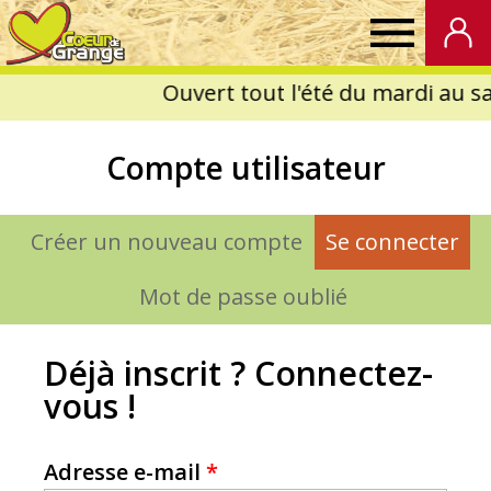
Coeur
de
Compte utilisateur
Grange
Créer un nouveau compte
Se connecter
(on
Onglets
principaux
Mot de passe oublié
Déjà inscrit ? Connectez-
vous !
Adresse e-mail
*