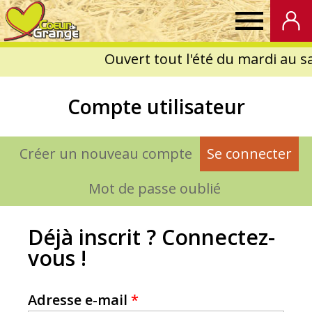
Coeur
de
Compte utilisateur
Grange
Créer un nouveau compte
Se connecter
(on
Onglets
principaux
Mot de passe oublié
Déjà inscrit ? Connectez-
vous !
Adresse e-mail
*