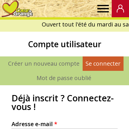
Coeur
de
Compte utilisateur
Grange
Créer un nouveau compte
Se connecter
(on
Onglets
principaux
Mot de passe oublié
Déjà inscrit ? Connectez-
vous !
Adresse e-mail
*