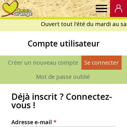
Coeur
de
Compte utilisateur
Grange
Créer un nouveau compte
Se connecter
(on
Onglets
principaux
Mot de passe oublié
Déjà inscrit ? Connectez-
vous !
Adresse e-mail
*