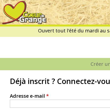
Coeur
de
Grange
Créer u
Onglets
principaux
Déjà inscrit ? Connectez-vou
Adresse e-mail
*