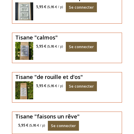
TISANE
5,95 €
Se connecter
(
5,95 €
/ p)
30g.
(ortie,
thym
Tisane "calmos"
citron,
TISANE
5,95 €
Se connecter
(
5,95 €
/ p)
romarin,
30g.
écorce
(mélisse,
citron,
angélique,
Tisane "de rouille et d'os"
frêne)
La
tilleul,
TISANE
5,95 €
Se connecter
(
5,95 €
/ p)
tisane
lavande)
Retour
30g.
du
au
(ortie,
matin
calme
frêne,
Tisane "faisons un rêve"
sureau,
TISANE
5,95 €
Se connecter
(
5,95 €
/ p)
fraisier,