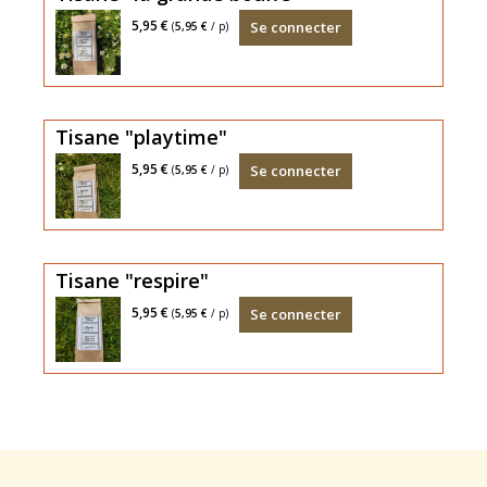
sauge,
TISANE
5,95 €
Se connecter
(
5,95 €
/ p)
la
origan,
30g.
tête
romarin)
Refroidissement
(angélique,
et
hivernal
origan,
le
Tisane "playtime"
sarriette)
Après
ventre
TISANE
5,95 €
Se connecter
(
5,95 €
/ p)
le
30g.
repas
(verveine
citronnelle,
Tisane "respire"
angélique)
Relaxante
TISANE
5,95 €
Se connecter
(
5,95 €
/ p)
30g
(thym,
plantain,
lierre
terrestre,