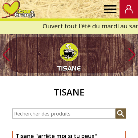
Coeur
de
Grange
TISANE
TISANE
Tisane "arrête moi si tu peux"