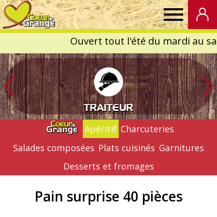
Coeur
de
Grange
TRAITEUR
Apéritif
Charcuteries
Salades composées
Plats cuisinés
Garnitures
Desserts et fromages
Pain surprise 40 pièces