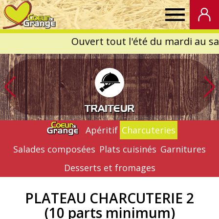
Coeur
de
Grange
TRAITEUR
Apéritif
Charcuteries
Salades composées
Plats cuisinés
Garnitures
Desserts et fromages
PLATEAU CHARCUTERIE 2
(10 parts minimum)