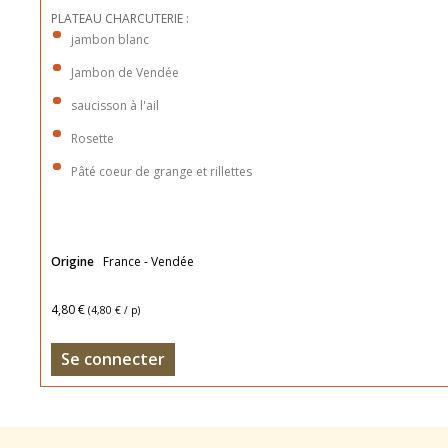
PLATEAU CHARCUTERIE :
jambon blanc
Jambon de Vendée
saucisson à l'ail
Rosette
Pâté coeur de grange et rillettes
Origine
France - Vendée
4,80 €
(
4,80 €
/ p)
Se connecter