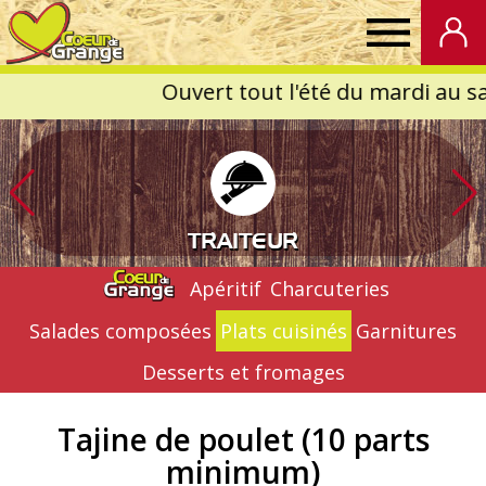
Coeur
de
Grange
TRAITEUR
Apéritif
Charcuteries
Salades composées
Plats cuisinés
Garnitures
Desserts et fromages
Tajine de poulet (10 parts
minimum)