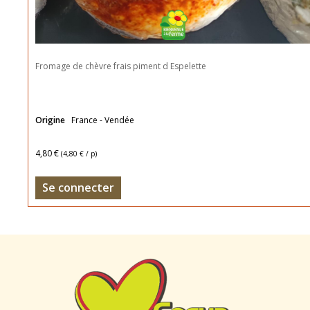
Fromage de chèvre frais piment d Espelette
Origine
France - Vendée
4,80 €
(
4,80 €
/ p)
Se connecter