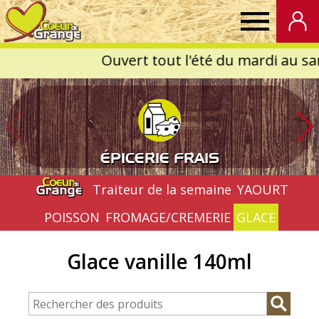
Coeur
de
Grange
ÉPICERIE FRAIS
Traiteur de la semaine
YAOURT
POISSON
FROMAGE/CREMERIE
GLACE
Glace vanille 140ml